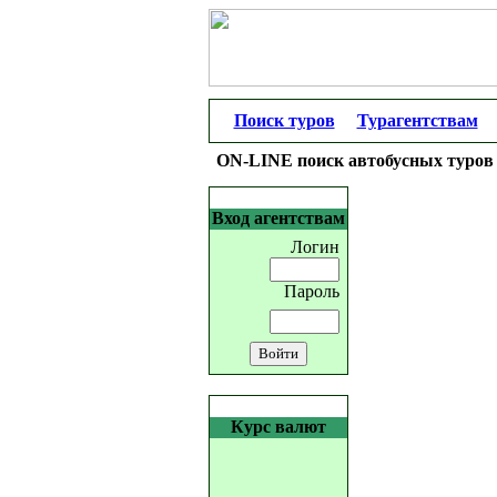
Поиск туров
Турагентствам
ON-LINE поиск автобусных туров 
Вход агентствам
Логин
Пароль
Курс валют