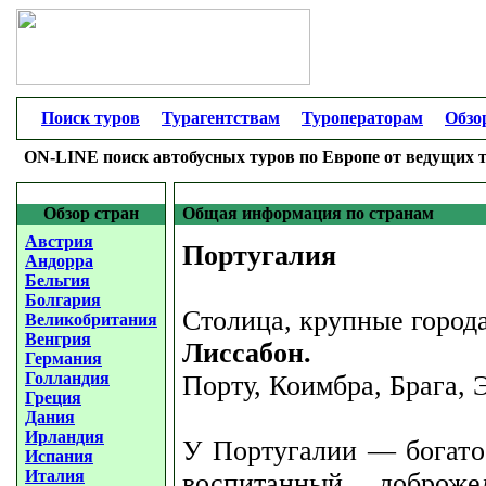
Поиск туров
Турагентствам
Туроператорам
Обзо
ON-LINE поиск автобусных туров по Европе от ведущих 
Обзор стран
Общая информация по странам
Австрия
Португалия
Андорра
Бельгия
Болгария
Столица, крупные города
Великобритания
Венгрия
Лиссабон.
Германия
Голландия
Порту, Коимбра, Брага, 
Греция
Дания
Ирландия
У Португалии — богатое
Испания
Италия
воспитанный, доброже