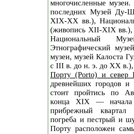
многочисленные музеи.
последних Музей Ду-Ши
XIX-XX вв.), Национал
(живопись XII-XIX вв.),
Национальный Музе
Этнографический музе
музеи, музей Калоста Гу
с III в. до н. э. до XX 
Порту (Porto) и север 
древнейших городов и 
стоит пройтись по Ав
конца XIX — начала
прибрежный квартал 
погреба и пестрый и ш
Порту расположен сам