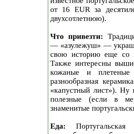
известное португальско
от 16 EUR за десятил
двухсотлетнюю).
Что привезти:
Традици
— «азулежуш» — украш
свою историю еще со в
Также интересны выши
кожаные и плетеные 
разнообразная керамик
«капустный лист»). Ну 
полезные (если в ме
знаменитые португальск
Еда:
Португальская