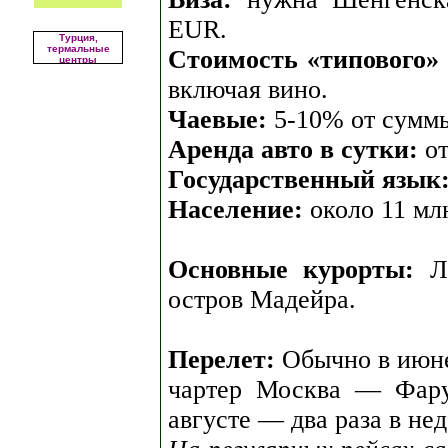
EUR.
Турция,
термальные
Стоимость «типового»
центры
включая вино.
Чаевые:
5-10% от суммы
Аренда авто в сутки:
от
Государственный язык
Население:
около 11 млн
Основные курорты:
Ли
остров Мадейра.
Перелет:
Обычно в июне 
чартер Москва — Фару
августе — два раза в не