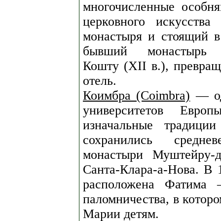
многочисленные особн
церковного искусства
монастыря и стоящий в
бывший монастырь Мо
Кошту (XII в.), превр
отель.
Коимбра (Coimbra)
— од
университетов Евр
изначальные традиции
сохранились средне
монастыри Муштейру-д
Санта-Клара-а-Нова. В 
расположена Фатима 
паломничества, в котор
Марии детям.