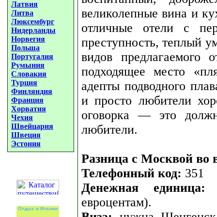
Латвия
великолепные вина и кух
Литва
Люксембург
отличные отели с пер
Нидерланды
Норвегия
преступность, теплый у
Польша
видов предлагаемого о
Португалия
Румыния
подходящее место «пл
Словакия
Турция
адепты подводного плав
Финляндия
и просто любители хо
Франция
Хорватия
оговорка — это должн
Чехия
Швейцария
любители.
Швеция
Эстония
Разница с Москвой во 
Телефонный код:
351
Денежная единица:
е
евроцентам).
Отдых в Италии
Виза:
нужна Шенгенская