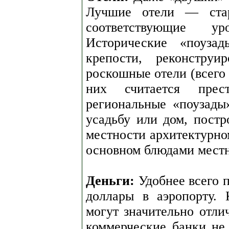
Лучшие отели — стари
соответствующие ур
Исторические «поуз
крепости, реконстру
роскошные отели (всего 
них считается прес
региональные «поузады
усадьбу или дом, постр
местности архитектурном
основном блюдами местн
Деньги:
Удобнее всего п
доллары в аэропорту.
могут значительно отлич
коммерческие банки не